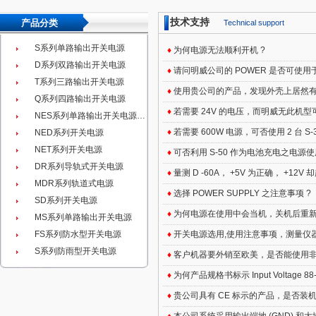
技术支持
产品分类
Technical support
S系列单路输出开关电源
♦
为何电源无法顺利开机 ?
D系列双路输出开关电源
♦
请问明威公司的 POWER 是否可使用于
T系列三路输出开关电源
♦
使用贵公司的产品，发现外壳上居然有
Q系列四路输出开关电源
♦
若需要 24V 的电压，而明威无此机型可否
NES系列单路输出开关电源…
♦
若需要 600W 电源，可否使用 2 台 S-3
NED系列开关电源
NET系列开关电源
♦
可否利用 S-50 作为电池充电之电源使
DR系列导轨式开关电源
♦
量测 D -60A， +5V 为正确， +12
MDR系列轨道式电源
♦
选择 POWER SUPPLY 之注意事项 ?
SD系列开关电源
♦
为何电源在使用中会当机，关机后重新
MS系列单路输出开关电源
FS系列防水型开关电源
♦
开关电源选用,使用注意事项，测量仪
S系列防雨型开关电源
♦
客户机器要外销至欧美，是否能使用非
♦
为何产品规格书标示 Input Voltage
♦
贵公司具有 CE 标示的产品，是否装机